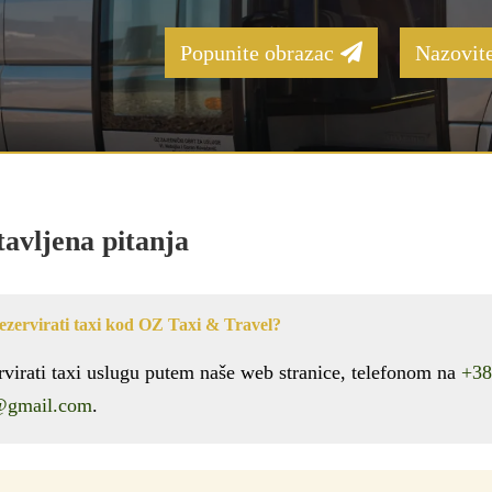
Popunite obrazac
Nazovite
tavljena pitanja
zervirati taxi kod OZ Taxi & Travel?
virati taxi uslugu putem naše web stranice, telefonom na
+38
z@gmail.com
.