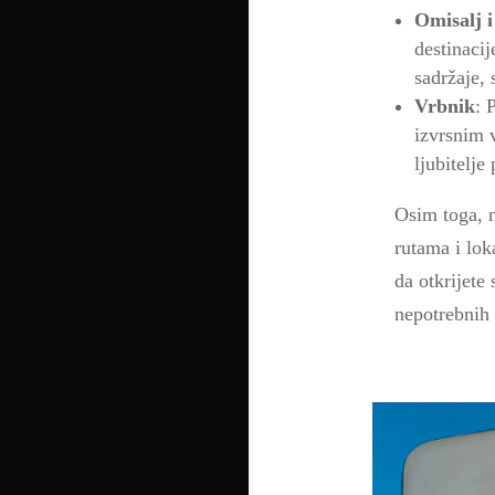
Omisalj i
destinacij
sadržaje, 
Vrbnik
: 
izvrsnim v
ljubitelje
Osim toga, n
rutama i lo
da otkrijete 
nepotrebnih 