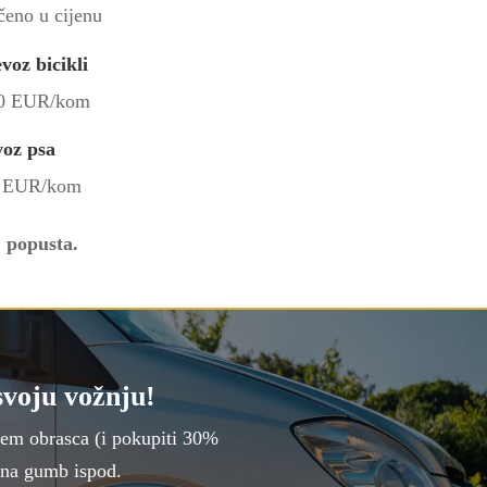
čeno u cijenu
evoz bicikli
00 EUR/kom
voz psa
0 EUR/kom
 popusta.
svoju vožnju!
jem obrasca (i pokupiti 30%
m na gumb ispod.