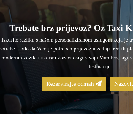
Trebate brz prijevoz? Oz Taxi Kr
Iskusite razliku s našom personaliziranom uslugom koja je u
potrebe – bilo da Vam je potreban prijevoz u zadnji tren ili pl
modernih vozila i iskusni vozači osiguravaju Vam brz, sigur
destinacije.
Rezervirajte odmah
Nazovit