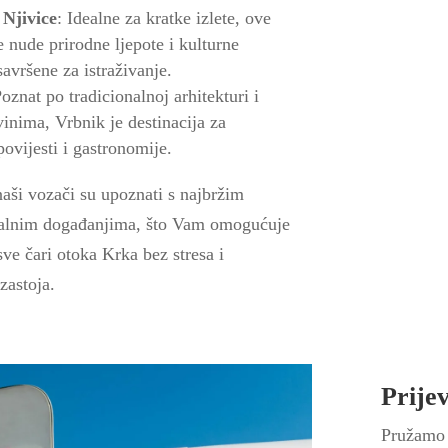
 Njivice
: Idealne za kratke izlete, ove
e nude prirodne ljepote i kulturne
savršene za istraživanje.
Poznat po tradicionalnoj arhitekturi i
inima, Vrbnik je destinacija za
 povijesti i gastronomije.
aši vozači su upoznati s najbržim
kalnim događanjima, što Vam omogućuje
sve čari otoka Krka bez stresa i
zastoja.
Prije
Pružamo 