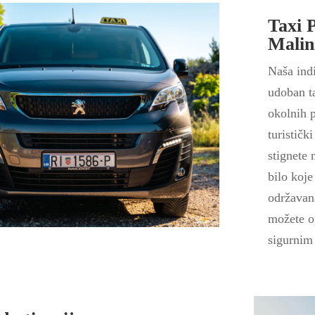
Taxi 
Malin
Naša ind
udoban ta
okolnih p
turističk
stignete 
bilo koje
održavan
možete op
sigurnim