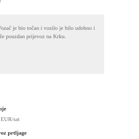
zač je bio točan i vozilo je bilo udobno i
aže pouzdan prijevoz na Krku.
nje
 EUR/sat
voz prtljage