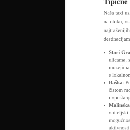
Tipične 
Naša taxi us
na otoku, os
najtraženiji
destinacijam
Stari Gr
ulicama, 
muzejima,
s lokalno
Baška
: P
čistom mo
i opuštanj
Malinska
obiteljski
mogućnost
aktivnosti