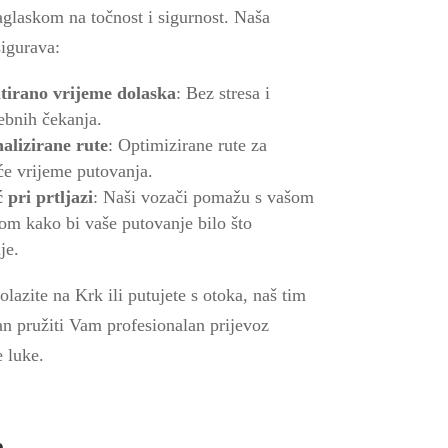
aglaskom na točnost i sigurnost. Naša
sigurava:
tirano vrijeme dolaska
: Bez stresa i
ebnih čekanja.
alizirane rute
: Optimizirane rute za
će vrijeme putovanja.
pri prtljazi
: Naši vozači pomažu s vašom
gom kako bi vaše putovanje bilo što
je.
olazite na Krk ili putujete s otoka, naš tim
an pružiti Vam profesionalan prijevoz
 luke.
e