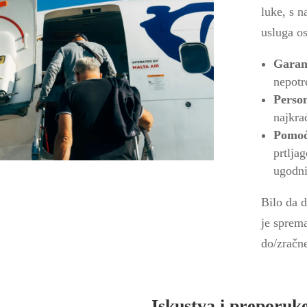
luke, s n
usluga o
Garan
nepotr
Person
najkra
Pomoć 
prtlja
ugodni
Bilo da d
je sprem
do/zračne
Iskustva i preporuk