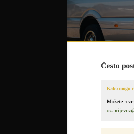
Često pos
Kako mogu re
Možete rezer
oz.prijevo