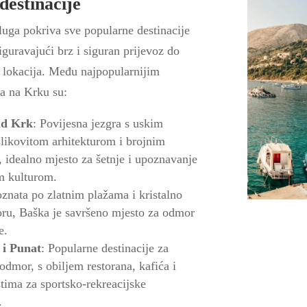
destinacije
luga pokriva sve popularne destinacije
iguravajući brz i siguran prijevoz do
h lokacija. Među najpopularnijim
a na Krku su:
ad Krk
: Povijesna jezgra s uskim
slikovitom arhitekturom i brojnim
 idealno mjesto za šetnje i upoznavanje
m kulturom.
oznata po zlatnim plažama i kristalno
ru, Baška je savršeno mjesto za odmor
e.
 i Punat
: Popularne destinacije za
 odmor, s obiljem restorana, kafića i
ima za sportsko-rekreacijske
.