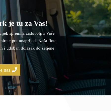
k je tu za Vas!
vijek spremna zadovoljiti Vaše
anirate put unaprijed. Naša flota
an i udoban dolazak do željene
e nas