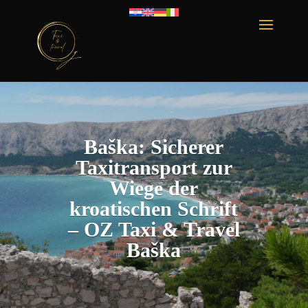
Baška: Sicherer
Taxitransport zur
Wiege der
kroatischen Schrift
– OZ Taxi & Travel
Baška